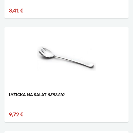
3,41 €
LYŽIČKA NA ŠALÁT
S352410
9,72 €