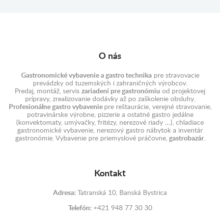
O nás
Gastronomické vybavenie a gastro technika
pre stravovacie
prevádzky od tuzemských i zahraničných výrobcov.
Predaj, montáž, servis
zariadení pre gastronómiu
od projektovej
prípravy, zrealizovanie dodávky až po zaškolenie obsluhy.
Profesionálne gastro vybavenie
pre reštaurácie, verejné stravovanie,
potravinárske výrobne, pizzerie a ostatné gastro jedálne
(konvektomaty, umývačky, fritézy, nerezové riady …), chladiace
gastronomické vybavenie, nerezový gastro nábytok a inventár
gastronómie. Vybavenie pre priemyslové práčovne,
gastrobazár
.
Kontakt
Adresa:
Tatranská 10, Banská Bystrica
Telefón:
+421 948 77 30 30