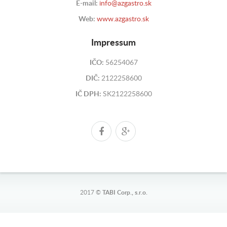
E-mail:
info@azgastro.sk
Web:
www.azgastro.sk
Impressum
IČO:
56254067
DIČ:
2122258600
IČ DPH:
SK2122258600
2017 ©
TABI Corp., s.r.o.