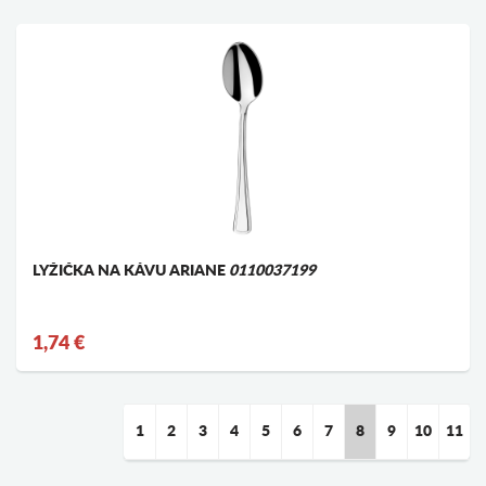
LYŽIČKA NA KÁVU ARIANE
0110037199
1,74 €
1
2
3
4
5
6
7
8
9
10
11