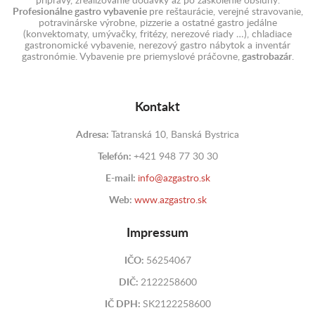
prípravy, zrealizovanie dodávky až po zaškolenie obsluhy.
Profesionálne gastro vybavenie
pre reštaurácie, verejné stravovanie,
potravinárske výrobne, pizzerie a ostatné gastro jedálne
(konvektomaty, umývačky, fritézy, nerezové riady …), chladiace
gastronomické vybavenie, nerezový gastro nábytok a inventár
gastronómie. Vybavenie pre priemyslové práčovne,
gastrobazár
.
Kontakt
Adresa:
Tatranská 10, Banská Bystrica
Telefón:
+421 948 77 30 30
E-mail:
info@azgastro.sk
Web:
www.azgastro.sk
Impressum
IČO:
56254067
DIČ:
2122258600
IČ DPH:
SK2122258600