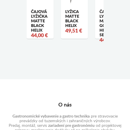
YŽIČKA
ČAJOVÁ
LYŽICA
ČAJOVÁ
EZERTOVÁ
LYŽIČKA
MATTE
LYŽIČKA
ATTE
MATTE
BLACK
MATTE
LACK
BLACK
HELIX
GOLD
EVIVE -
HELIX
49,51 €
HELIX -
ET/6
44,00 €
SET/6
8,47 €
44,00 €
O nás
Gastronomické vybavenie a gastro technika
pre stravovacie
prevádzky od tuzemských i zahraničných výrobcov.
Predaj, montáž, servis
zariadení pre gastronómiu
od projektovej