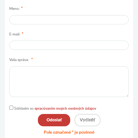
*
Meno:
*
E-mail:
*
Vaša správa:
Súhlasím so
spracúvaním mojich osobných údajov
Odoslať
Pole označené * je povinné