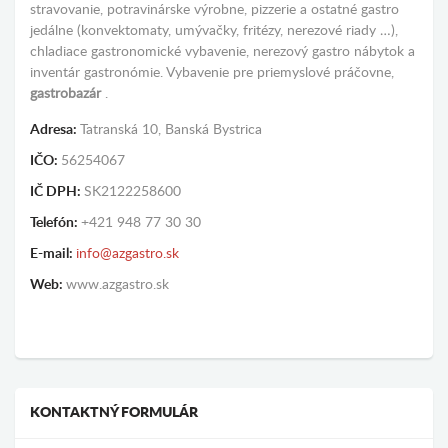
stravovanie, potravinárske výrobne, pizzerie a ostatné gastro
jedálne (konvektomaty, umývačky, fritézy, nerezové riady …),
chladiace gastronomické vybavenie, nerezový gastro nábytok a
inventár gastronómie. Vybavenie pre priemyslové práčovne,
gastrobazár
.
Adresa:
Tatranská 10, Banská Bystrica
IČO:
56254067
IČ DPH:
SK2122258600
Telefón:
+421 948 77 30 30
E-mail:
info@azgastro.sk
Web:
www.azgastro.sk
KONTAKTNÝ FORMULÁR