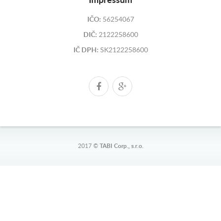
Impressum
IČO:
56254067
DIČ:
2122258600
IČ DPH:
SK2122258600
2017 ©
TABI Corp., s.r.o.