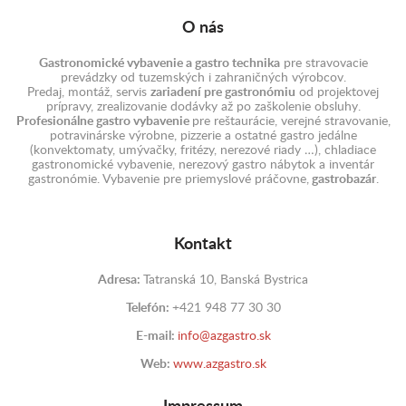
O nás
Gastronomické vybavenie a gastro technika
pre stravovacie
prevádzky od tuzemských i zahraničných výrobcov.
Predaj, montáž, servis
zariadení pre gastronómiu
od projektovej
prípravy, zrealizovanie dodávky až po zaškolenie obsluhy.
Profesionálne gastro vybavenie
pre reštaurácie, verejné stravovanie,
potravinárske výrobne, pizzerie a ostatné gastro jedálne
(konvektomaty, umývačky, fritézy, nerezové riady …), chladiace
gastronomické vybavenie, nerezový gastro nábytok a inventár
gastronómie. Vybavenie pre priemyslové práčovne,
gastrobazár
.
Kontakt
Adresa:
Tatranská 10, Banská Bystrica
Telefón:
+421 948 77 30 30
E-mail:
info@azgastro.sk
Web:
www.azgastro.sk