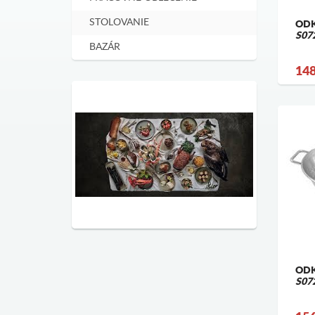
STOLOVANIE
ODK
S07
BAZÁR
148
ODK
S07