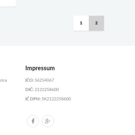
1
2
Impressum
rica
IČO:
56254067
DIČ:
2122258600
IČ DPH:
SK2122258600