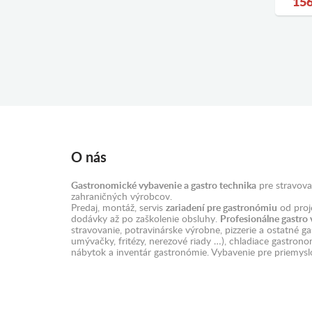
156
O nás
Gastronomické vybavenie a gastro technika
pre stravova
zahraničných výrobcov.
Predaj, montáž, servis
zariadení pre gastronómiu
od proje
dodávky až po zaškolenie obsluhy.
Profesionálne gastro
stravovanie, potravinárske výrobne, pizzerie a ostatné g
umývačky, fritézy, nerezové riady …), chladiace gastron
nábytok a inventár gastronómie. Vybavenie pre priemysl