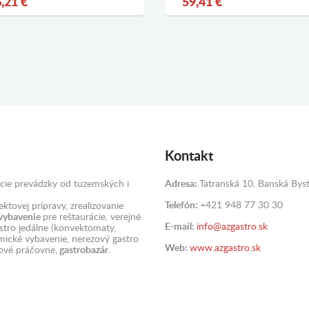
,21 €
59,41 €
Kontakt
cie prevádzky od tuzemských i
Adresa:
Tatranská 10, Banská Byst
Telefón:
+421 948 77 30 30
ktovej prípravy, zrealizovanie
 vybavenie
pre reštaurácie, verejné
E-mail:
info@azgastro.sk
astro jedálne (konvektomaty,
omické vybavenie, nerezový gastro
Web:
www.azgastro.sk
ové práčovne,
gastrobazár
.