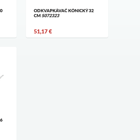
0
ODKVAPKÁVAČ KÓNICKÝ 32
CM
S072323
51,17 €
6