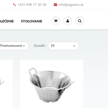
+421 948 77 30 30
info@azgastro.sk
LEČENIE
STOLOVANIE
Prednastavené
Zoradiť:
24