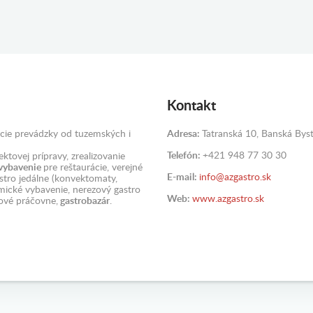
Kontakt
cie prevádzky od tuzemských i
Adresa:
Tatranská 10, Banská Byst
Telefón:
+421 948 77 30 30
ktovej prípravy, zrealizovanie
 vybavenie
pre reštaurácie, verejné
E-mail:
info@azgastro.sk
astro jedálne (konvektomaty,
omické vybavenie, nerezový gastro
Web:
www.azgastro.sk
ové práčovne,
gastrobazár
.