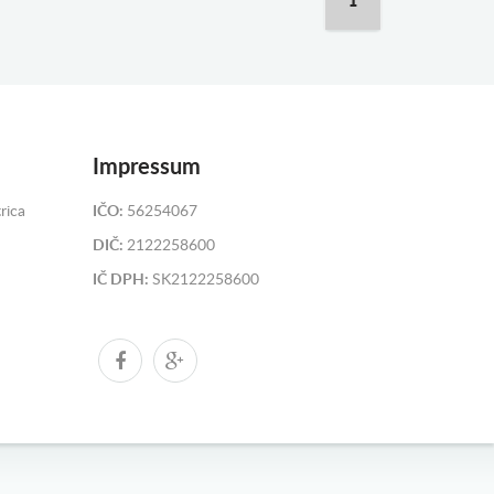
1
Impressum
rica
IČO:
56254067
DIČ:
2122258600
IČ DPH:
SK2122258600