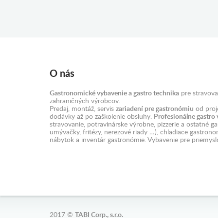
O nás
Gastronomické vybavenie a gastro technika
pre stravova
zahraničných výrobcov.
Predaj, montáž, servis
zariadení pre gastronómiu
od proje
dodávky až po zaškolenie obsluhy.
Profesionálne gastro
stravovanie, potravinárske výrobne, pizzerie a ostatné g
umývačky, fritézy, nerezové riady …), chladiace gastron
nábytok a inventár gastronómie. Vybavenie pre priemysl
2017 ©
TABI Corp., s.r.o.