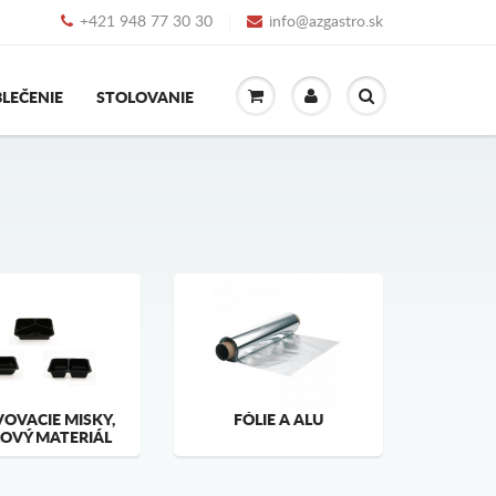
+421 948 77 30 30
info@azgastro.sk
LEČENIE
STOLOVANIE
OVACIE MISKY,
FÓLIE A ALU
OVÝ MATERIÁL