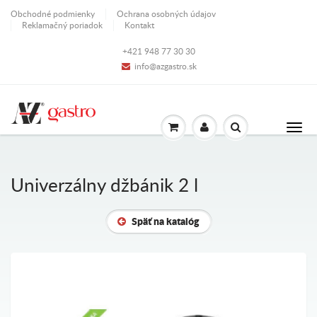
Obchodné podmienky
Ochrana osobných údajov
Reklamačný poriadok
Kontakt
+421 948 77 30 30
info@azgastro.sk
Univerzálny džbánik 2 l
Späť na katalóg