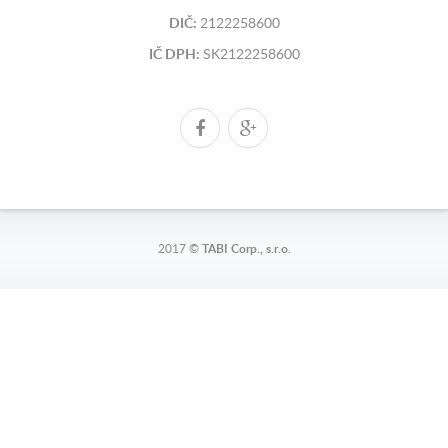
DIČ:
2122258600
IČ DPH:
SK2122258600
2017 ©
TABI Corp., s.r.o.