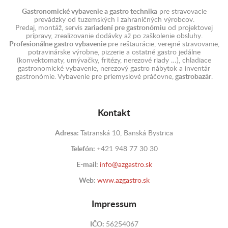
Gastronomické vybavenie a gastro technika
pre stravovacie
prevádzky od tuzemských i zahraničných výrobcov.
Predaj, montáž, servis
zariadení pre gastronómiu
od projektovej
prípravy, zrealizovanie dodávky až po zaškolenie obsluhy.
Profesionálne gastro vybavenie
pre reštaurácie, verejné stravovanie,
potravinárske výrobne, pizzerie a ostatné gastro jedálne
(konvektomaty, umývačky, fritézy, nerezové riady …), chladiace
gastronomické vybavenie, nerezový gastro nábytok a inventár
gastronómie. Vybavenie pre priemyslové práčovne,
gastrobazár
.
Kontakt
Adresa:
Tatranská 10, Banská Bystrica
Telefón:
+421 948 77 30 30
E-mail:
info@azgastro.sk
Web:
www.azgastro.sk
Impressum
IČO:
56254067