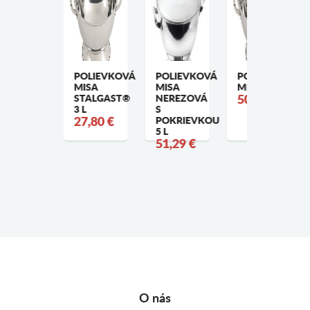
DMERKA,
POLIEVKOVÁ
POLIEVKOVÁ
POLIEVKOVÁ
ENDI,
MISA
MISA
MISA 5 L
,12L,
STALGAST®
NEREZOVÁ
50,31 €
55X(H)55MM
3 L
S
,92 €
27,80 €
POKRIEVKOU
5 L
51,29 €
O nás