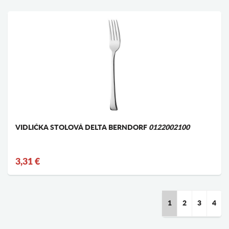
VIDLIČKA STOLOVÁ DELTA BERNDORF
0122002100
3,31 €
1
2
3
4