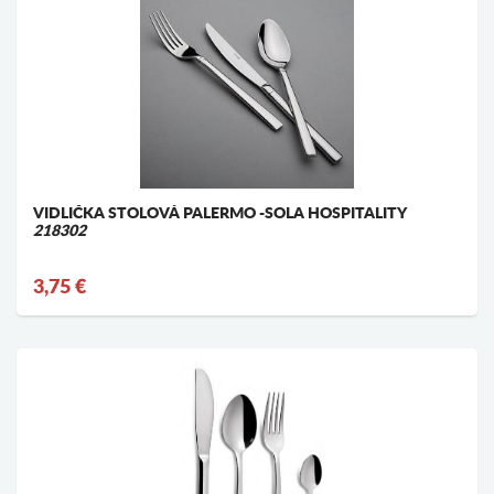
VIDLIČKA STOLOVÁ PALERMO -SOLA HOSPITALITY
218302
3,75 €