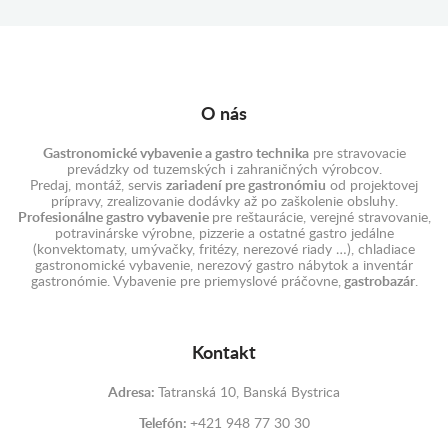
O nás
Gastronomické vybavenie a gastro technika
pre stravovacie
prevádzky od tuzemských i zahraničných výrobcov.
Predaj, montáž, servis
zariadení pre gastronómiu
od projektovej
prípravy, zrealizovanie dodávky až po zaškolenie obsluhy.
Profesionálne gastro vybavenie
pre reštaurácie, verejné stravovanie,
potravinárske výrobne, pizzerie a ostatné gastro jedálne
(konvektomaty, umývačky, fritézy, nerezové riady …), chladiace
gastronomické vybavenie, nerezový gastro nábytok a inventár
gastronómie. Vybavenie pre priemyslové práčovne,
gastrobazár
.
Kontakt
Adresa:
Tatranská 10, Banská Bystrica
Telefón:
+421 948 77 30 30