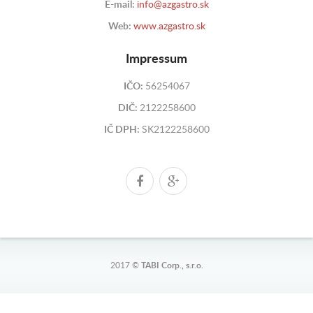
E-mail:
info@azgastro.sk
Web:
www.azgastro.sk
Impressum
IČO:
56254067
DIČ:
2122258600
IČ DPH:
SK2122258600
2017 ©
TABI Corp., s.r.o.