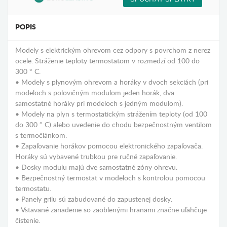
POPIS
Modely s elektrickým ohrevom cez odpory s povrchom z nerez
ocele. Stráženie teploty termostatom v rozmedzí od 100 do
300 ° C.
• Modely s plynovým ohrevom a horáky v dvoch sekciách (pri
modeloch s polovičným modulom jeden horák, dva
samostatné horáky pri modeloch s jedným modulom).
• Modely na plyn s termostatickým strážením teploty (od 100
do 300 ° C) alebo uvedenie do chodu bezpečnostným ventilom
s termočlánkom.
• Zapaľovanie horákov pomocou elektronického zapaľovača.
Horáky sú vybavené trubkou pre ručné zapaľovanie.
• Dosky modulu majú dve samostatné zóny ohrevu.
• Bezpečnostný termostat v modeloch s kontrolou pomocou
termostatu.
• Panely grilu sú zabudované do zapustenej dosky.
• Vstavané zariadenie so zaoblenými hranami značne uľahčuje
čistenie.