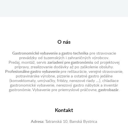
 FAGOR
ORE
 912,64 €
O nás
Gastronomické vybavenie a gastro technika
pre stravovacie
prevádzky od tuzemských i zahraničných výrobcov.
Predaj, montáž, servis
zariadení pre gastronómiu
od projektovej
prípravy, zrealizovanie dodávky až po zaškolenie obsluhy.
Profesionálne gastro vybavenie
pre reštaurácie, verejné stravovanie,
potravinárske výrobne, pizzerie a ostatné gastro jedálne
(konvektomaty, umývačky, fritézy, nerezové riady …), chladiace
gastronomické vybavenie, nerezový gastro nábytok a inventár
gastronómie. Vybavenie pre priemyslové práčovne,
gastrobazár
.
Kontakt
Adresa:
Tatranská 10, Banská Bystrica