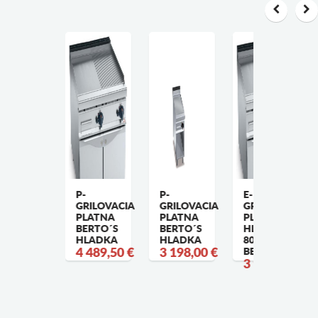
PEKACIA
P-
P-
E-
LYNOVÁ
GRILOVACIA
GRILOVACIA
GRILOVACIA
LATŇA
PLATNA
PLATNA
PLATNA
BERTO´S
BERTO´S
HLADKA
ENTILOM
HLADKA
HLADKA
800 MM -
AX -
4 489,50 €
3 198,00 €
BERTO´S
IN. -
3 923,70 €
YP
LATNE L
 R /
8,50 KW