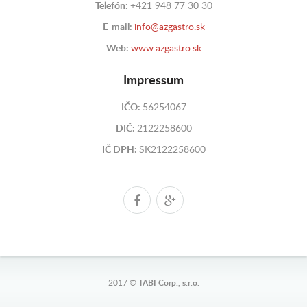
Telefón:
+421 948 77 30 30
E-mail:
info@azgastro.sk
Web:
www.azgastro.sk
Impressum
IČO:
56254067
DIČ:
2122258600
IČ DPH:
SK2122258600
2017 ©
TABI Corp., s.r.o.