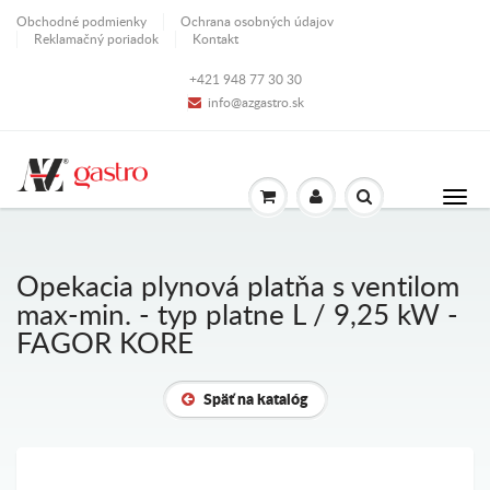
Obchodné podmienky
Ochrana osobných údajov
Reklamačný poriadok
Kontakt
+421 948 77 30 30
info@azgastro.sk
Opekacia plynová platňa s ventilom
max-min. - typ platne L / 9,25 kW -
FAGOR KORE
Späť na katalóg