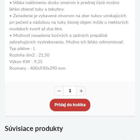
• Vďaka nakloneniu dosky smerom k prednej časti možno
ľahko zbierať tuky a tekutiny.
• Zariadenie je vybavené otvorom na zber tukov vznikajúcich
pri pečení a nádobou na tuky, ktorej objem môže u niektorých
modeloch tvoriť až dva litre.
• Možnosť nasadenia bočných a zadných prepážok
zabraňujúcich vystrekovaniu. Možno ich ľahko odmontovať.
Typ platne : L
Rozloha dm2 : 21,50
Výkon KW : 9,25
Rozmery : 400x930x290 mm
Pridaj do košíka
Súvisiace produkty