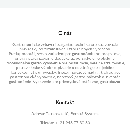
O nás
Gastronomické vybavenie a gastro technika
pre stravovacie
prevádzky od tuzemských i zahraničných výrobcov.
Predaj, montáž, servis
zariadení pre gastronómiu
od projektovej
prípravy, zrealizovanie dodávky až po zaškolenie obsluhy.
Profesionálne gastro vybavenie
pre reštaurácie, verejné stravovanie,
potravinárske výrobne, pizzerie a ostatné gastro jedálne
(konvektomaty, umývačky, fritézy, nerezové riady …), chladiace
gastronomické vybavenie, nerezový gastro nábytok a inventár
gastronómie. Vybavenie pre priemyslové práčovne,
gastrobazár
.
Kontakt
Adresa:
Tatranská 10, Banská Bystrica
Telefón:
+421 948 77 30 30