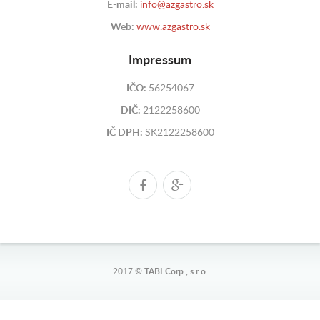
E-mail:
info@azgastro.sk
Web:
www.azgastro.sk
Impressum
IČO:
56254067
DIČ:
2122258600
IČ DPH:
SK2122258600
2017 ©
TABI Corp., s.r.o.