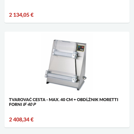
2 134,05 €
TVAROVAČ CESTA - MAX. 40 CM + OBDĹŽNIK MORETTI
FORNI
IF 40 P
2 408,34 €