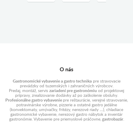
O nás
Gastronomické vybavenie a gastro technika
pre stravovacie
prevádzky od tuzemských i zahraničných výrobcov.
Predaj, montáž, servis
zariadení pre gastronómiu
od projektovej
prípravy, zrealizovanie dodávky až po zaškolenie obsluhy.
Profesionálne gastro vybavenie
pre reštaurácie, verejné stravovanie,
potravinárske výrobne, pizzerie a ostatné gastro jedálne
(konvektomaty, umývačky, fritézy, nerezové riady …), chladiace
gastronomické vybavenie, nerezový gastro nábytok a inventár
gastronómie. Vybavenie pre priemyslové práčovne,
gastrobazár
.