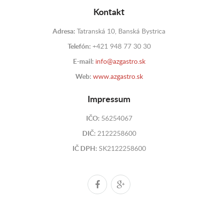
Kontakt
Adresa:
Tatranská 10, Banská Bystrica
Telefón:
+421 948 77 30 30
E-mail:
info@azgastro.sk
Web:
www.azgastro.sk
Impressum
IČO:
56254067
DIČ:
2122258600
IČ DPH:
SK2122258600