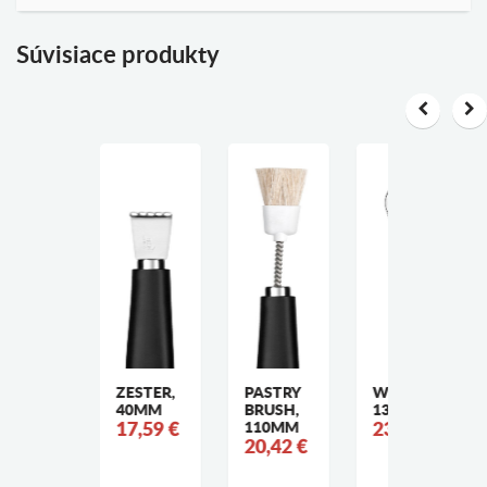
Súvisiace produkty
ANULA
ZESTER,
PASTRY
WHISK,
HARPENER
40MM
BRUSH,
130MM
5,26 €
17,59 €
110MM
23,49 €
20,42 €