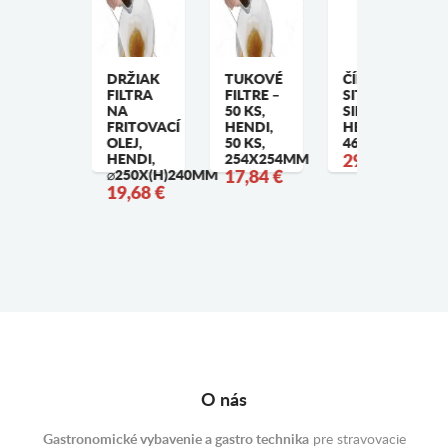
ITKO
DRŽIAK
TUKOVÉ
ČÍNSKE
UŽEL
FILTRA
FILTRE –
SITO SO
4CM
NA
50 KS,
SIEŤKOU,
4,60 €
FRITOVACÍ
HENDI,
HENDI,
OLEJ,
50 KS,
460X205X(H)1
HENDI,
254X254MM
29,52 €
⌀250X(H)240MM
17,84 €
19,68 €
O nás
Gastronomické vybavenie a gastro technika
pre stravovacie