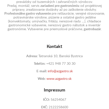
prevádzky od tuzemských i zahraničných výrobcov.
Predaj, montáž, servis
zariadení pre gastronómiu
od projektovej
prípravy, zrealizovanie dodávky až po zaškolenie obsluhy.
Profesionálne gastro vybavenie
pre reštaurácie, verejné stravovanie,
potravinárske výrobne, pizzerie a ostatné gastro jedálne
(konvektomaty, umývačky, fritézy, nerezové riady …), chladiace
gastronomické vybavenie, nerezový gastro nábytok a inventár
gastronómie. Vybavenie pre priemyslové práčovne,
gastrobazár
.
Kontakt
Adresa:
Tatranská 10, Banská Bystrica
Telefón:
+421 948 77 30 30
E-mail:
info@azgastro.sk
Web:
www.azgastro.sk
Impressum
IČO:
56254067
DIČ:
2122258600