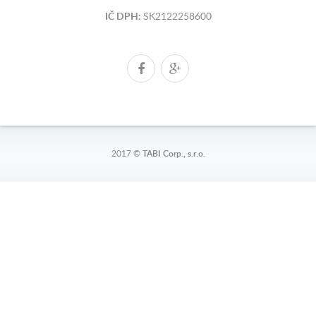
IČ DPH:
SK2122258600
2017 ©
TABI Corp., s.r.o.