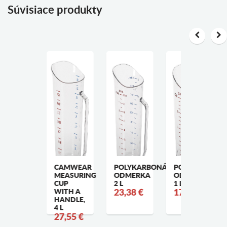
Súvisiace produkty
OLYPROPYLÉN
CAMWEAR
POLYKARBONÁTOVÁ
POLYKARBONÁ
RANSLUCENT
MEASURING
ODMERKA
ODMERKA
AMSQUARE
CUP
2 L
1 L
RANSPARENT
WITH A
23,38 €
17,00 €
0,8 LTR
HANDLE,
1,22 €
4 L
27,55 €