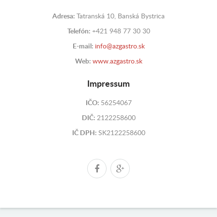
Adresa:
Tatranská 10, Banská Bystrica
Telefón:
+421 948 77 30 30
E-mail:
info@azgastro.sk
Web:
www.azgastro.sk
Impressum
IČO:
56254067
DIČ:
2122258600
IČ DPH:
SK2122258600