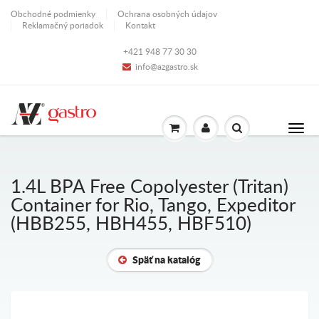
Obchodné podmienky
Ochrana osobných údajov
Reklamačný poriadok
Kontakt
+421 948 77 30 30
info@azgastro.sk
1.4L BPA Free Copolyester (Tritan)
Container for Rio, Tango, Expeditor
(HBB255, HBH455, HBF510)
Späť na katalóg