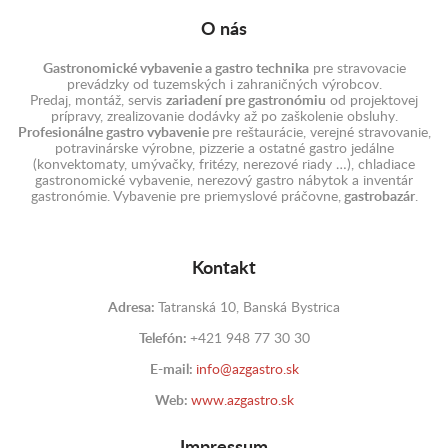
O nás
Gastronomické vybavenie a gastro technika
pre stravovacie
prevádzky od tuzemských i zahraničných výrobcov.
Predaj, montáž, servis
zariadení pre gastronómiu
od projektovej
prípravy, zrealizovanie dodávky až po zaškolenie obsluhy.
Profesionálne gastro vybavenie
pre reštaurácie, verejné stravovanie,
potravinárske výrobne, pizzerie a ostatné gastro jedálne
(konvektomaty, umývačky, fritézy, nerezové riady …), chladiace
gastronomické vybavenie, nerezový gastro nábytok a inventár
gastronómie. Vybavenie pre priemyslové práčovne,
gastrobazár
.
Kontakt
Adresa:
Tatranská 10, Banská Bystrica
Telefón:
+421 948 77 30 30
E-mail:
info@azgastro.sk
Web:
www.azgastro.sk
Impressum