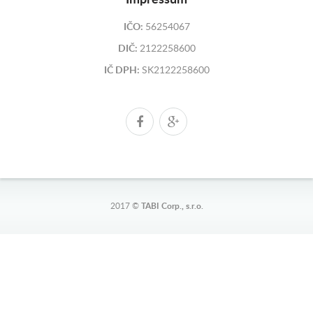
IČO:
56254067
DIČ:
2122258600
IČ DPH:
SK2122258600
2017 ©
TABI Corp., s.r.o.