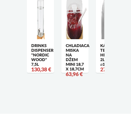
ERMOSKA
DRINKS
CHLADIACA
KÁVOVÉ
DISPENSER
MISKA
TERMOSKY,
EREZOVÁ
"NORDIC
NA
HENDI,
ERMOSKA
WOOD"
DŽEM
2L,
L,
7,5L
MINI 18,7
⌀145X(H)260M
RAVILOR
130,38 €
X 18,7CM
27,06 €
ONAMAT
63,96 €
8,56 €