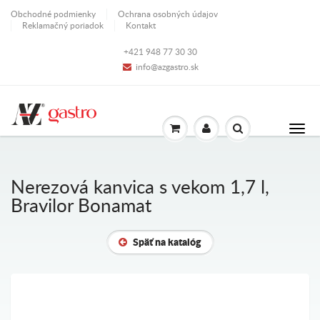
Obchodné podmienky
Ochrana osobných údajov
Reklamačný poriadok
Kontakt
+421 948 77 30 30
info@azgastro.sk
Nerezová kanvica s vekom 1,7 l,
Bravilor Bonamat
Späť na katalóg