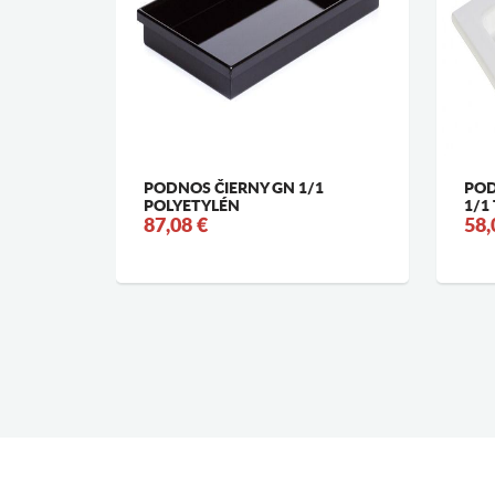
OVÝ
PODNOS ČIERNY GN 1/1
POD
 CM
POLYETYLÉN
1/1
87,08 €
58,