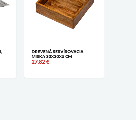
,
DREVENÁ SERVÍROVACIA
EKOLOG
MISKA 30X30X5 CM
PODNOS
27,82 €
30X12 
8,24 €