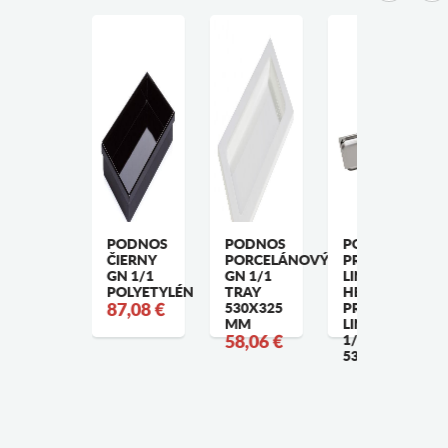
KOLOGICKÝ
PODNOS
PODNOS
PODNOS
AMBUSOVÝ
ČIERNY
PORCELÁNOVÝ
PROFI
ODNOS
GN 1/1
GN 1/1
LINE,
RECH
POLYETYLÉN
TRAY
HENDI,
SI 20
87,08 €
530X325
PROFI
M
MM
LINE, GN
,95 €
58,06 €
1/1,
530X325X(H)2
22,14 €