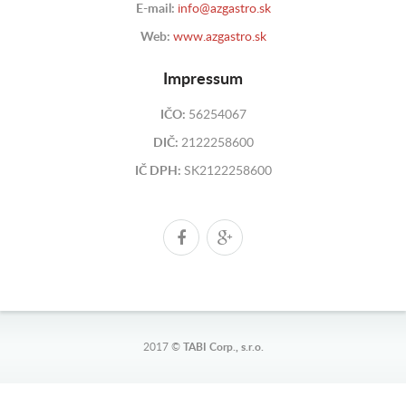
E-mail:
info@azgastro.sk
Web:
www.azgastro.sk
Impressum
IČO:
56254067
DIČ:
2122258600
IČ DPH:
SK2122258600
2017 ©
TABI Corp., s.r.o.