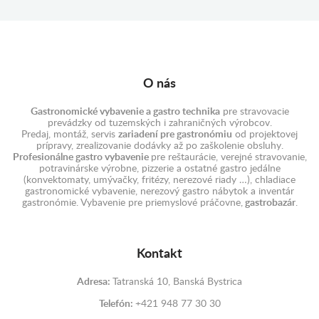
O nás
Gastronomické vybavenie a gastro technika
pre stravovacie
prevádzky od tuzemských i zahraničných výrobcov.
Predaj, montáž, servis
zariadení pre gastronómiu
od projektovej
prípravy, zrealizovanie dodávky až po zaškolenie obsluhy.
Profesionálne gastro vybavenie
pre reštaurácie, verejné stravovanie,
potravinárske výrobne, pizzerie a ostatné gastro jedálne
(konvektomaty, umývačky, fritézy, nerezové riady …), chladiace
gastronomické vybavenie, nerezový gastro nábytok a inventár
gastronómie. Vybavenie pre priemyslové práčovne,
gastrobazár
.
Kontakt
Adresa:
Tatranská 10, Banská Bystrica
Telefón:
+421 948 77 30 30