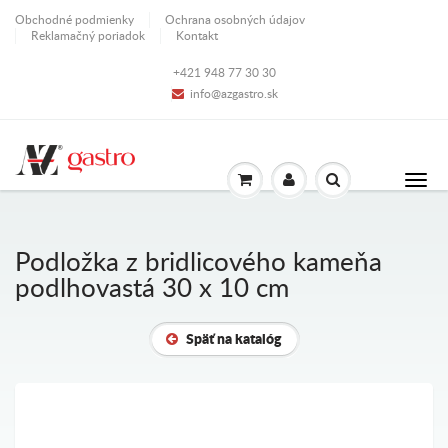
Obchodné podmienky
Ochrana osobných údajov
Reklamačný poriadok
Kontakt
+421 948 77 30 30
info@azgastro.sk
Podložka z bridlicového kameňa
podlhovastá 30 x 10 cm
Späť na katalóg