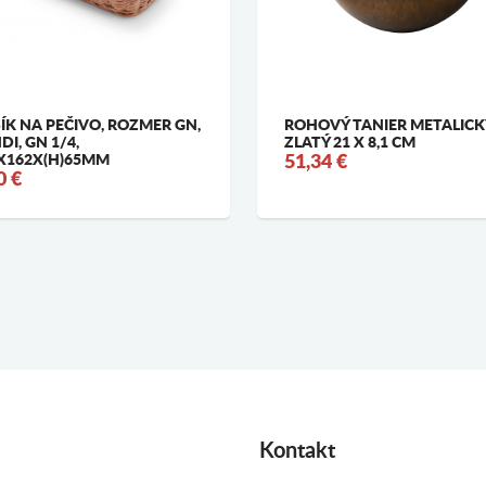
ÍK NA PEČIVO, ROZMER GN,
ROHOVÝ TANIER METALICK
DI, GN 1/4,
ZLATÝ 21 X 8,1 CM
X162X(H)65MM
51,34 €
0 €
Kontakt