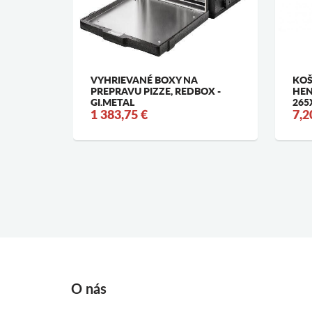
O TANIER
VYHRIEVANÉ BOXY NA
KOŠ
PREPRAVU PIZZE, REDBOX -
HEN
GI.METAL
265
1 383,75 €
7,2
O nás