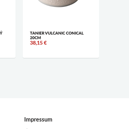
Ý
TANIER VULCANIC CONICAL
PLATE M
20CM
2,9 CM
38,15 €
56,41 
Impressum