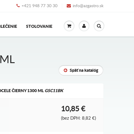
+421 948 77 30 30
info@azgastro.sk
LEČENIE
STOLOVANIE
 ML
Späť na katalóg
CELE ČIERNY 1300 ML
GSC11BK
10,85 €
(bez DPH: 8,82 €)