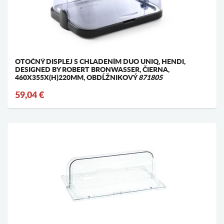
OTOČNÝ DISPLEJ S CHLADENÍM DUO UNIQ, HENDI,
DESIGNED BY ROBERT BRONWASSER, ČIERNA,
460X355X(H)220MM, OBDĹŽNIKOVÝ
871805
59,04 €