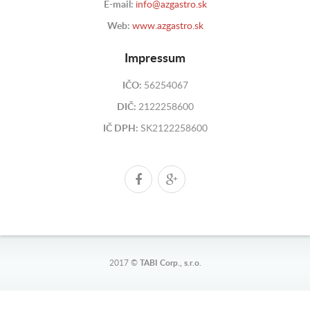
E-mail:
info@azgastro.sk
Web:
www.azgastro.sk
Impressum
IČO:
56254067
DIČ:
2122258600
IČ DPH:
SK2122258600
2017 ©
TABI Corp., s.r.o.