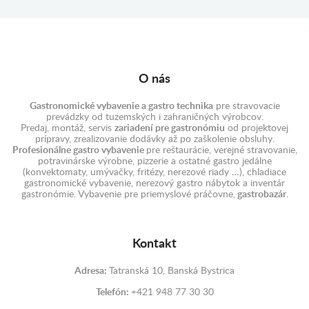
O nás
Gastronomické vybavenie a gastro technika
pre stravovacie
prevádzky od tuzemských i zahraničných výrobcov.
Predaj, montáž, servis
zariadení pre gastronómiu
od projektovej
prípravy, zrealizovanie dodávky až po zaškolenie obsluhy.
Profesionálne gastro vybavenie
pre reštaurácie, verejné stravovanie,
potravinárske výrobne, pizzerie a ostatné gastro jedálne
(konvektomaty, umývačky, fritézy, nerezové riady …), chladiace
gastronomické vybavenie, nerezový gastro nábytok a inventár
gastronómie. Vybavenie pre priemyslové práčovne,
gastrobazár
.
Kontakt
Adresa:
Tatranská 10, Banská Bystrica
Telefón:
+421 948 77 30 30