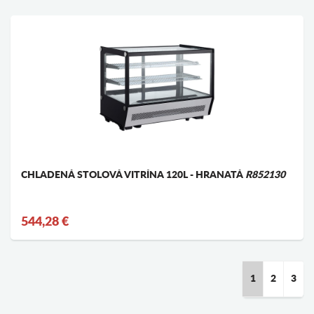
CHLADENÁ STOLOVÁ VITRÍNA 120L - HRANATÁ
R852130
544,28 €
1
2
3