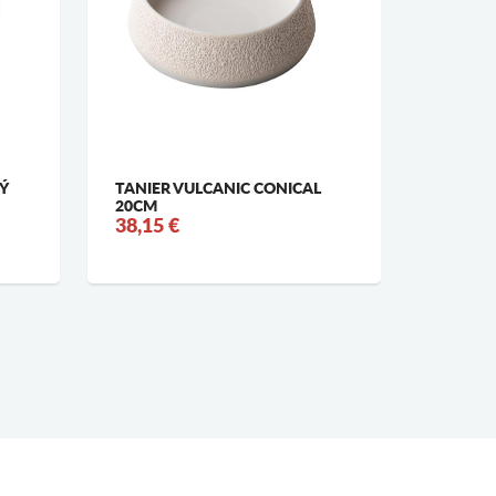
Ý
TANIER VULCANIC CONICAL
PLATE M
20CM
2,9 CM
38,15 €
56,41 