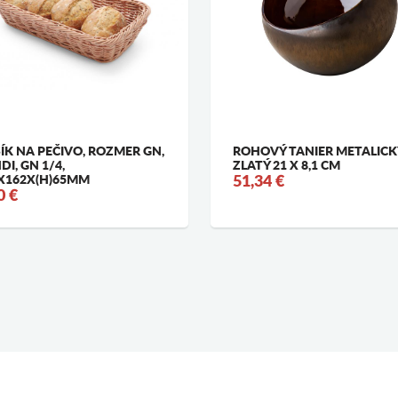
ÍK NA PEČIVO, ROZMER GN,
ROHOVÝ TANIER METALICK
DI, GN 1/4,
ZLATÝ 21 X 8,1 CM
X162X(H)65MM
51,34 €
0 €