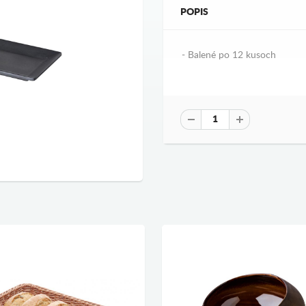
POPIS
- Balené po 12 kusoch