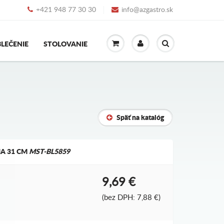
+421 948 77 30 30
info@azgastro.sk
LEČENIE
STOLOVANIE
Späť na katalóg
A 31 CM
MST-BL5859
9,69 €
(bez DPH: 7,88 €)