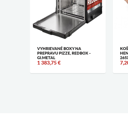
-
VYHRIEVANÉ BOXY NA
KOŠ
PREPRAVU PIZZE, REDBOX -
HEN
GI.METAL
265
1 383,75 €
7,2