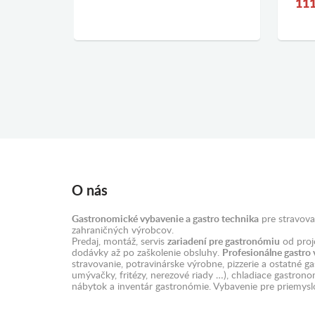
111
O nás
Gastronomické vybavenie a gastro technika
pre stravova
zahraničných výrobcov.
Predaj, montáž, servis
zariadení pre gastronómiu
od proje
dodávky až po zaškolenie obsluhy.
Profesionálne gastro
stravovanie, potravinárske výrobne, pizzerie a ostatné g
umývačky, fritézy, nerezové riady …), chladiace gastron
nábytok a inventár gastronómie. Vybavenie pre priemysl