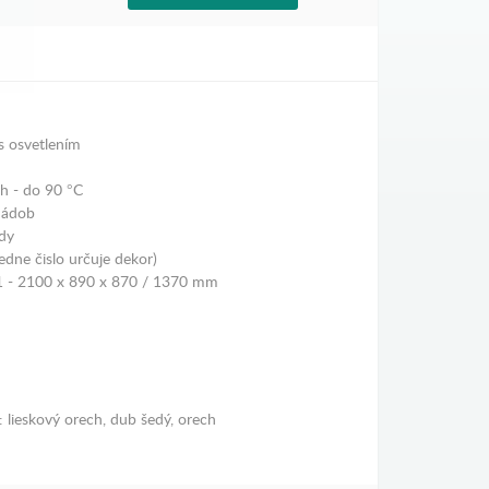
 s osvetlením
ch - do 90 °C
nádob
ody
dne čislo určuje dekor)
/1 - 2100 x 890 x 870 / 1370 mm
: lieskový orech, dub šedý, orech