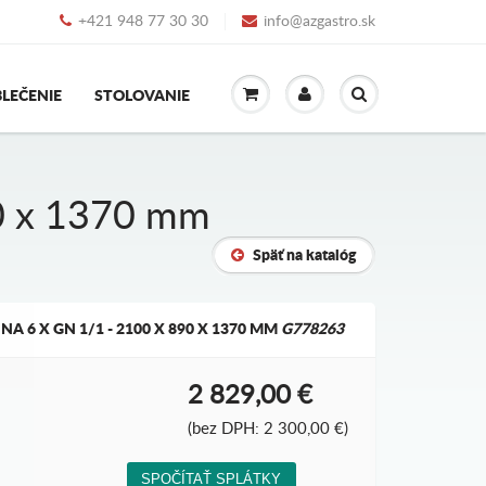
+421 948 77 30 30
info@azgastro.sk
LEČENIE
STOLOVANIE
90 x 1370 mm
Späť na katalóg
 6 X GN 1/1 - 2100 X 890 X 1370 MM
G778263
2 829,00 €
(bez DPH: 2 300,00 €)