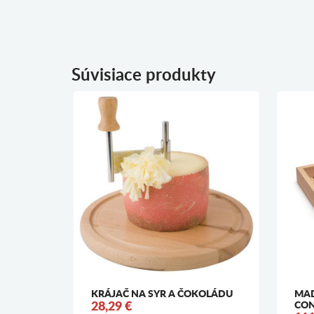
Súvisiace produkty
R -
KRÁJAČ NA SYR A ČOKOLÁDU
MAD
OLLER
28,29 €
CON