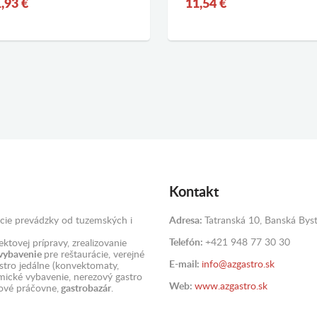
,93 €
11,54 €
Kontakt
cie prevádzky od tuzemských i
Adresa:
Tatranská 10, Banská Byst
Telefón:
+421 948 77 30 30
ktovej prípravy, zrealizovanie
 vybavenie
pre reštaurácie, verejné
E-mail:
info@azgastro.sk
astro jedálne (konvektomaty,
omické vybavenie, nerezový gastro
Web:
www.azgastro.sk
ové práčovne,
gastrobazár
.