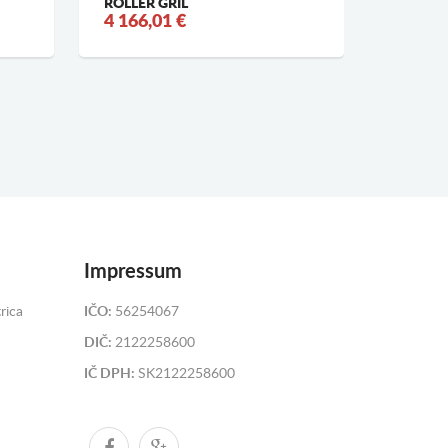
ROLLER GRIL
ROLLER 
4 166,01 €
3 822,
Impressum
rica
IČO:
56254067
DIČ:
2122258600
IČ DPH:
SK2122258600