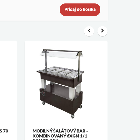
Pridaj do košíka
S 70
MOBILNÝ ŠALÁTOVÝ BAR -
MOBILN
KOMBINOVANÝ 6XGN 1/1
KOMBIN