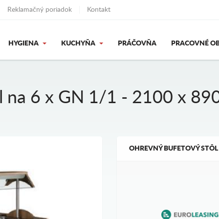
Reklamačný poriadok
Kontakt
HYGIENA
KUCHYŇA
PRÁČOVŇA
PRACOVNÉ OB
l na 6 x GN 1/1 - 2100 x 8
OHREVNÝ BUFETOVÝ STÔL NA