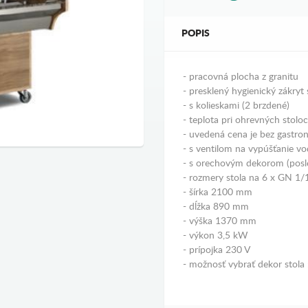
POPIS
- pracovná plocha z granitu
- presklený hygienický zákryt
- s kolieskami (2 brzdené)
- teplota pri ohrevných stolo
- uvedená cena je bez gastro
- s ventilom na vypúšťanie v
- s orechovým dekorom (posle
- rozmery stola na 6 x GN 1
- šírka 2100 mm
- dĺžka 890 mm
- výška 1370 mm
- výkon 3,5 kW
- prípojka 230 V
- možnosť vybrať dekor stola 