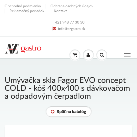
Obchodné podmienky
Ochrana osobných údajov
Reklamačný poriadok
Kontakt
+421 948 77 30 30
info@azgastro.sk
Umývačka skla Fagor EVO concept
COLD - kôš 400x400 s dávkovačom
a odpadovým čerpadlom
Späť na katalóg