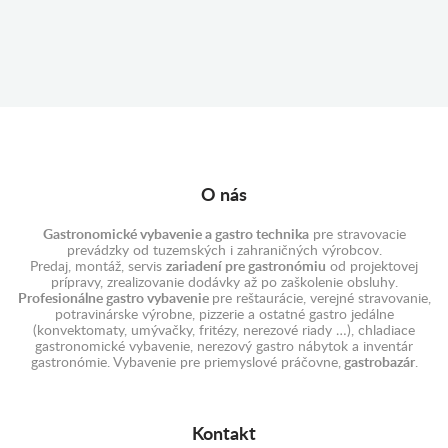
S
S
S
ODPADOVÝM
DÁVKOVAČOM
DÁVKOVAČOM
ČERPADLOM
A
2 312,40 €
2 338,23 €
ODPADOVÝM
ČERPADLOM
2 332,08 €
O nás
Gastronomické vybavenie a gastro technika
pre stravovacie
prevádzky od tuzemských i zahraničných výrobcov.
Predaj, montáž, servis
zariadení pre gastronómiu
od projektovej
prípravy, zrealizovanie dodávky až po zaškolenie obsluhy.
Profesionálne gastro vybavenie
pre reštaurácie, verejné stravovanie,
potravinárske výrobne, pizzerie a ostatné gastro jedálne
(konvektomaty, umývačky, fritézy, nerezové riady …), chladiace
gastronomické vybavenie, nerezový gastro nábytok a inventár
gastronómie. Vybavenie pre priemyslové práčovne,
gastrobazár
.
Kontakt