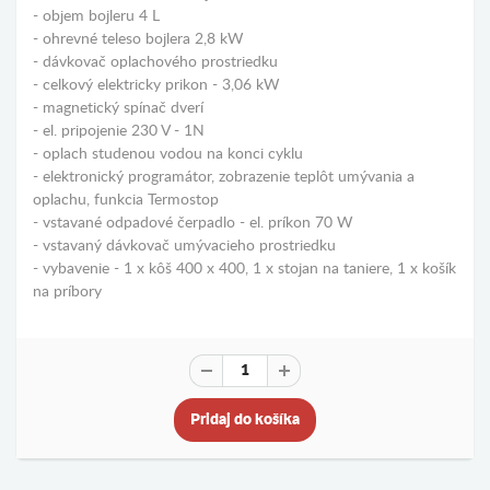
- objem bojleru 4 L
- ohrevné teleso bojlera 2,8 kW
- dávkovač oplachového prostriedku
- celkový elektricky prikon - 3,06 kW
- magnetický spínač dverí
- el. pripojenie 230 V - 1N
- oplach studenou vodou na konci cyklu
- elektronický programátor, zobrazenie teplôt umývania a
oplachu, funkcia Termostop
- vstavané odpadové čerpadlo - el. príkon 70 W
- vstavaný dávkovač umývacieho prostriedku
- vybavenie - 1 x kôš 400 x 400, 1 x stojan na taniere, 1 x košík
na príbory
Pridaj do košíka