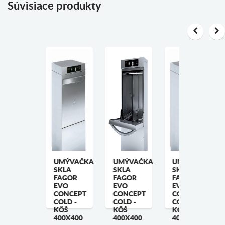
Súvisiace produkty
MÝVAČKA
UMÝVAČKA
UMÝVAČKA
UMÝVAČKA
KLA
SKLA
SKLA
SKLA
AGOR
FAGOR
FAGOR
FAGOR
VO
EVO
EVO
EVO
ONCEPT
CONCEPT
CONCEPT
CONCEPT
 KÔŠ
COLD -
COLD -
COLD -
00X400
KÔŠ
KÔŠ
KÔŠ
 901,58 €
400X400
400X400
400X400