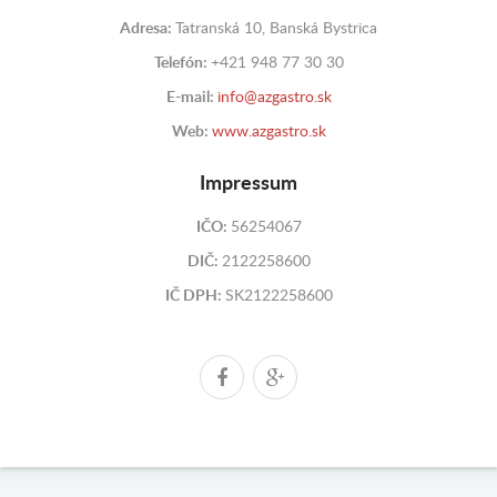
Adresa:
Tatranská 10, Banská Bystrica
Telefón:
+421 948 77 30 30
E-mail:
info@azgastro.sk
Web:
www.azgastro.sk
Impressum
IČO:
56254067
DIČ:
2122258600
IČ DPH:
SK2122258600