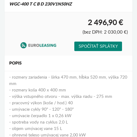
WGC-400 T C B D 230V1N50HZ
2 496,90 €
(bez DPH: 2 030,00 €)
POPIS
- rozmery zariadenia - šírka 470 mm, hĺbka 520 mm, výška 720
mm
- rozmery koša 400 x 400 mm
- výška vstupného otvoru - max. výška riadu - 275 mm
- pracovný výkon (koše / hod.) 40
- umývacie cykly 90" - 120" - 180"
- umývacie čerpadlo 1 x 0,26 kW
- spotreba vody na cyklus 2,0 L
- objem umývacej vane 15 L
- ohrevné teleso umývacej vane 2,00 kW