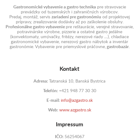
Gastronomické vybavenie a gastro technika
pre stravovacie
prevádzky od tuzemských i zahraničných výrobcov.
Predaj, montáž, servis
zariadení pre gastronómiu
od projektovej
prípravy, zrealizovanie dodávky až po zaškolenie obsluhy.
Profesionálne gastro vybavenie
pre reštaurácie, verejné stravovanie,
potravinárske výrobne, pizzerie a ostatné gastro jedálne
(konvektomaty, umývačky, fritézy, nerezové riady …), chladiace
gastronomické vybavenie, nerezový gastro nábytok a inventár
gastronómie. Vybavenie pre priemyslové práčovne,
gastrobazár
.
Kontakt
Adresa:
Tatranská 10, Banská Bystrica
Telefón:
+421 948 77 30 30
E-mail:
info@azgastro.sk
Web:
www.azgastro.sk
Impressum
IČO:
56254067