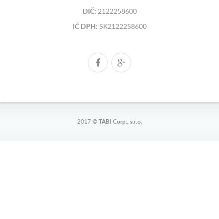
DIČ:
2122258600
IČ DPH:
SK2122258600
2017 ©
TABI Corp., s.r.o.