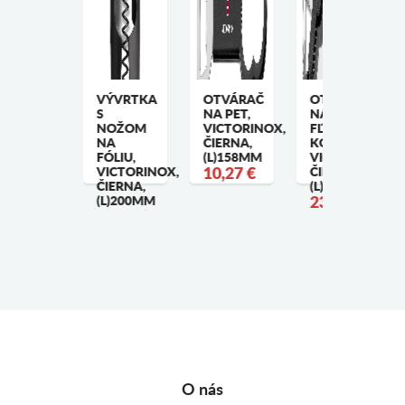
5 ML. X
VÝVRTKA
OTVÁRAČ
OTVÁRAČ
0 ML.
S
NA PET,
NA
APANESE
NOŽOM
VICTORINOX,
FĽAŠE A
TYLE
NA
ČIERNA,
KONZERVY,
IGGER,
FÓLIU,
(L)158MM
VICTORINOX,
NTIQUE
VICTORINOX,
10,27 €
ČIERNA,
OPPER
ČIERNA,
(L)178MM
4,56 €
(L)200MM
23,37 €
19,07 €
O nás