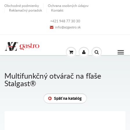
Obchodné podmienky
Ochrana osobných údajov
Reklamačný poriadok
Kontakt
+421 948 77 30 30
info@azgastro.sk
Multifunkčný otvárač na fľaše
Stalgast®
Späť na katalóg