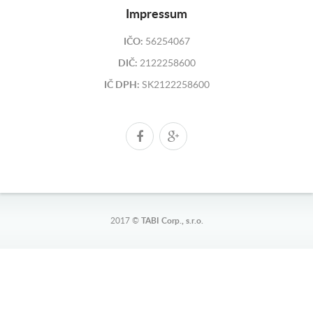
Impressum
IČO:
56254067
DIČ:
2122258600
IČ DPH:
SK2122258600
2017 ©
TABI Corp., s.r.o.