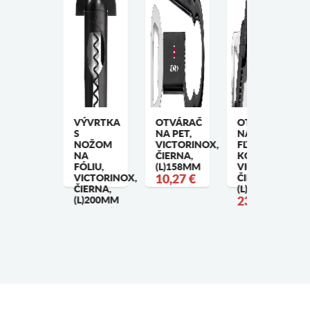
5 ML. X
VÝVRTKA
OTVÁRAČ
OTVÁRAČ
0 ML.
S
NA PET,
NA
APANESE
NOŽOM
VICTORINOX,
FĽAŠE A
TYLE
NA
ČIERNA,
KONZERVY,
IGGER,
FÓLIU,
(L)158MM
VICTORINOX,
NTIQUE
VICTORINOX,
10,27 €
ČIERNA,
OPPER
ČIERNA,
(L)178MM
4,56 €
(L)200MM
23,37 €
19,07 €