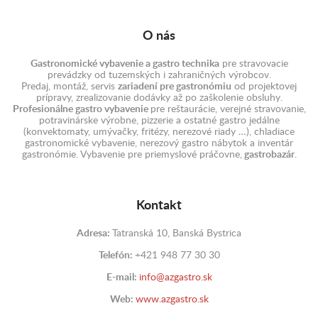
O nás
Gastronomické vybavenie a gastro technika
pre stravovacie
prevádzky od tuzemských i zahraničných výrobcov.
Predaj, montáž, servis
zariadení pre gastronómiu
od projektovej
prípravy, zrealizovanie dodávky až po zaškolenie obsluhy.
Profesionálne gastro vybavenie
pre reštaurácie, verejné stravovanie,
potravinárske výrobne, pizzerie a ostatné gastro jedálne
(konvektomaty, umývačky, fritézy, nerezové riady …), chladiace
gastronomické vybavenie, nerezový gastro nábytok a inventár
gastronómie. Vybavenie pre priemyslové práčovne,
gastrobazár
.
Kontakt
Adresa:
Tatranská 10, Banská Bystrica
Telefón:
+421 948 77 30 30
E-mail:
info@azgastro.sk
Web:
www.azgastro.sk