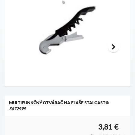
MULTIFUNKČNÝ OTVÁRAČ NA FĽAŠE STALGAST®
S472999
3,81 €