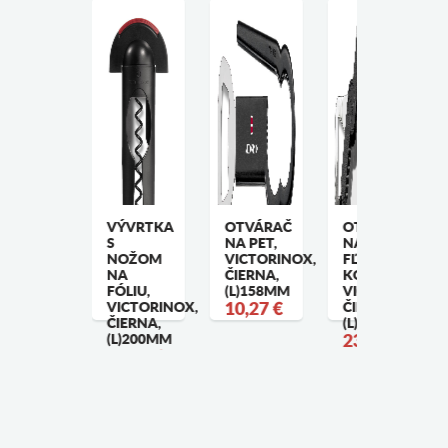
5 ML. X
VÝVRTKA
OTVÁRAČ
OTVÁRAČ
0 ML.
S
NA PET,
NA
APANESE
NOŽOM
VICTORINOX,
FĽAŠE A
TYLE
NA
ČIERNA,
KONZERVY,
IGGER,
FÓLIU,
(L)158MM
VICTORINOX,
NTIQUE
VICTORINOX,
10,27 €
ČIERNA,
OPPER
ČIERNA,
(L)178MM
4,56 €
(L)200MM
23,37 €
19,07 €