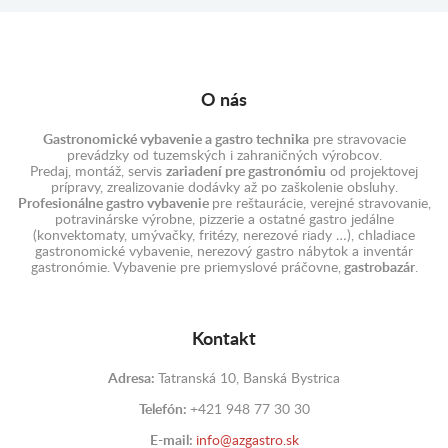
O nás
Gastronomické vybavenie a gastro technika
pre stravovacie
prevádzky od tuzemských i zahraničných výrobcov.
Predaj, montáž, servis
zariadení pre gastronómiu
od projektovej
prípravy, zrealizovanie dodávky až po zaškolenie obsluhy.
Profesionálne gastro vybavenie
pre reštaurácie, verejné stravovanie,
potravinárske výrobne, pizzerie a ostatné gastro jedálne
(konvektomaty, umývačky, fritézy, nerezové riady …), chladiace
gastronomické vybavenie, nerezový gastro nábytok a inventár
gastronómie. Vybavenie pre priemyslové práčovne,
gastrobazár
.
Kontakt
Adresa:
Tatranská 10, Banská Bystrica
Telefón:
+421 948 77 30 30
E-mail:
info@azgastro.sk