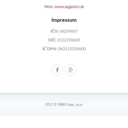
Web:
www.azgastro.sk
Impressum
IČO:
56254067
DIČ:
2122258600
IČ DPH:
SK2122258600
2017 ©
TABI Corp., s.r.o.