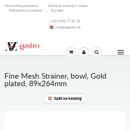
Obchodné podmienky
Ochrana osobných údajov
Reklamačný poriadok
Kontakt
+421 948 77 30 30
info@azgastro.sk
Fine Mesh Strainer, bowl, Gold
plated, 89x264mm
Späť na katalóg