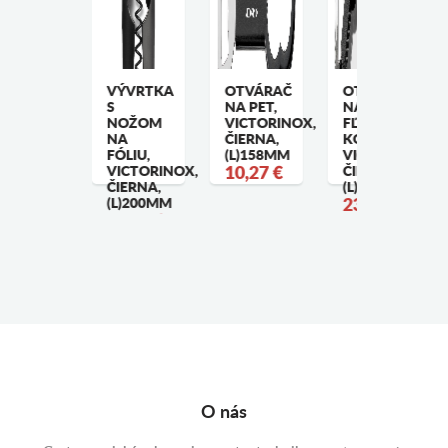
5 ML. X
VÝVRTKA
OTVÁRAČ
OTVÁRAČ
0 ML.
S
NA PET,
NA
APANESE
NOŽOM
VICTORINOX,
FĽAŠE A
TYLE
NA
ČIERNA,
KONZERVY,
IGGER,
FÓLIU,
(L)158MM
VICTORINOX,
LACK
VICTORINOX,
10,27 €
ČIERNA,
4,56 €
ČIERNA,
(L)178MM
(L)200MM
23,37 €
19,07 €
O nás