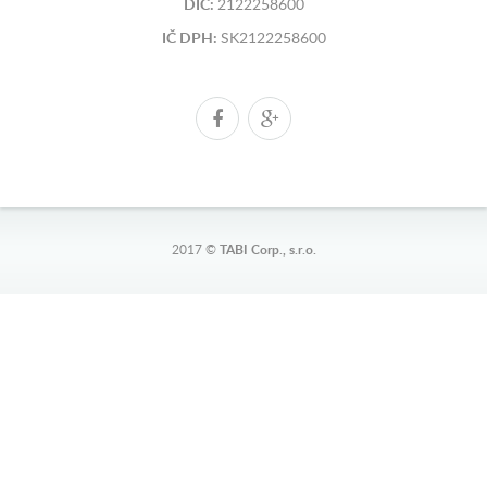
DIČ:
2122258600
IČ DPH:
SK2122258600
2017 ©
TABI Corp., s.r.o.