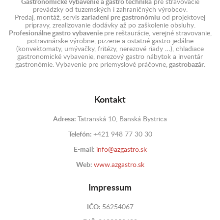
Gastronomické vybavenie a gastro technika
pre stravovacie
prevádzky od tuzemských i zahraničných výrobcov.
Predaj, montáž, servis
zariadení pre gastronómiu
od projektovej
prípravy, zrealizovanie dodávky až po zaškolenie obsluhy.
Profesionálne gastro vybavenie
pre reštaurácie, verejné stravovanie,
potravinárske výrobne, pizzerie a ostatné gastro jedálne
(konvektomaty, umývačky, fritézy, nerezové riady …), chladiace
gastronomické vybavenie, nerezový gastro nábytok a inventár
gastronómie. Vybavenie pre priemyslové práčovne,
gastrobazár
.
Kontakt
Adresa:
Tatranská 10, Banská Bystrica
Telefón:
+421 948 77 30 30
E-mail:
info@azgastro.sk
Web:
www.azgastro.sk
Impressum
IČO:
56254067