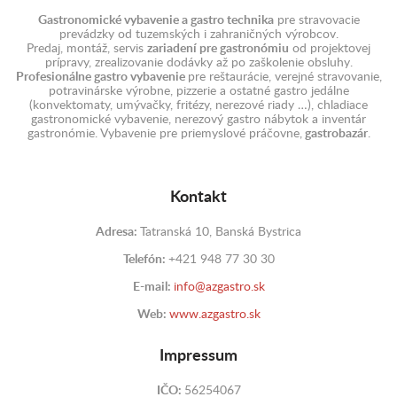
Gastronomické vybavenie a gastro technika
pre stravovacie
prevádzky od tuzemských i zahraničných výrobcov.
Predaj, montáž, servis
zariadení pre gastronómiu
od projektovej
prípravy, zrealizovanie dodávky až po zaškolenie obsluhy.
Profesionálne gastro vybavenie
pre reštaurácie, verejné stravovanie,
potravinárske výrobne, pizzerie a ostatné gastro jedálne
(konvektomaty, umývačky, fritézy, nerezové riady …), chladiace
gastronomické vybavenie, nerezový gastro nábytok a inventár
gastronómie. Vybavenie pre priemyslové práčovne,
gastrobazár
.
Kontakt
Adresa:
Tatranská 10, Banská Bystrica
Telefón:
+421 948 77 30 30
E-mail:
info@azgastro.sk
Web:
www.azgastro.sk
Impressum
IČO:
56254067