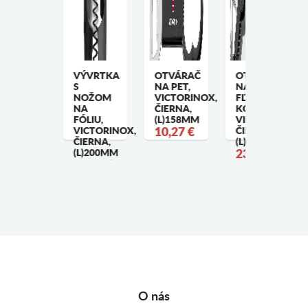
5 ML. X
VÝVRTKA
OTVÁRAČ
OTVÁRAČ
0 ML.
S
NA PET,
NA
APANESE
NOŽOM
VICTORINOX,
FĽAŠE A
TYLE
NA
ČIERNA,
KONZERVY,
IGGER,
FÓLIU,
(L)158MM
VICTORINOX,
NTIQUE
VICTORINOX,
10,27 €
ČIERNA,
OPPER
ČIERNA,
(L)178MM
4,56 €
(L)200MM
23,37 €
19,07 €
O nás