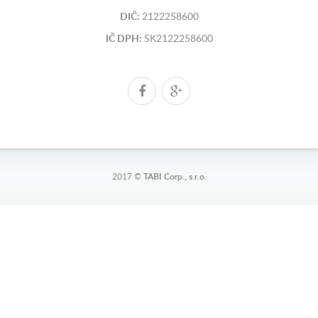
DIČ:
2122258600
IČ DPH:
SK2122258600
2017 ©
TABI Corp., s.r.o.