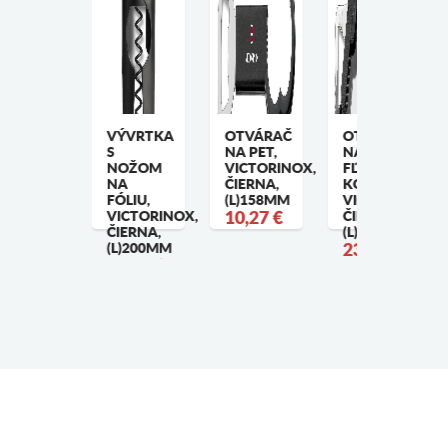
5 ML. X
VÝVRTKA
OTVÁRAČ
OTVÁRAČ
0 ML.
S
NA PET,
NA
APANESE
NOŽOM
VICTORINOX,
FĽAŠE A
TYLE
NA
ČIERNA,
KONZERVY,
IGGER,
FÓLIU,
(L)158MM
VICTORINOX,
NTIQUE
VICTORINOX,
10,27 €
ČIERNA,
OPPER
ČIERNA,
(L)178MM
4,56 €
(L)200MM
23,37 €
19,07 €