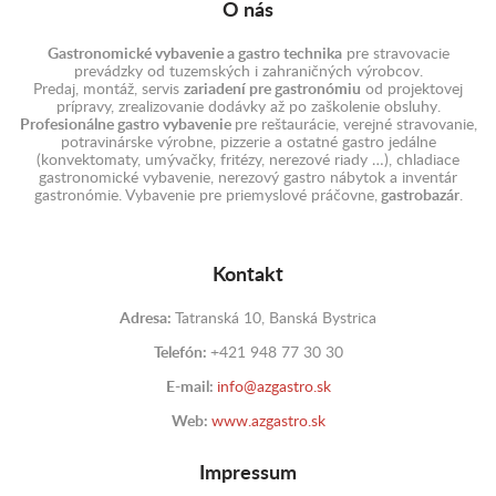
O nás
Gastronomické vybavenie a gastro technika
pre stravovacie
prevádzky od tuzemských i zahraničných výrobcov.
Predaj, montáž, servis
zariadení pre gastronómiu
od projektovej
prípravy, zrealizovanie dodávky až po zaškolenie obsluhy.
Profesionálne gastro vybavenie
pre reštaurácie, verejné stravovanie,
potravinárske výrobne, pizzerie a ostatné gastro jedálne
(konvektomaty, umývačky, fritézy, nerezové riady …), chladiace
gastronomické vybavenie, nerezový gastro nábytok a inventár
gastronómie. Vybavenie pre priemyslové práčovne,
gastrobazár
.
Kontakt
Adresa:
Tatranská 10, Banská Bystrica
Telefón:
+421 948 77 30 30
E-mail:
info@azgastro.sk
Web:
www.azgastro.sk
Impressum