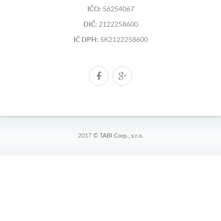
IČO:
56254067
DIČ:
2122258600
IČ DPH:
SK2122258600
2017 ©
TABI Corp., s.r.o.