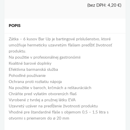
(bez DPH: 4,20 €)
POPIS
Zátka – 6 kusov Bar Up je bartingové príslušenstvo, ktoré
umožňuje hermeticky uzavretým fľašiam predĺžiť životnosť
produktu.
Na použitie v profesionálnej gastronómii
Kvalitné barové doplnky
Efektívna barmanská služba
Pohodlné používanie
Ochrana proti rozliatiu nápoja
Na použitie v baroch, krčmách a reštauráciách
Chráňte pred vyliatím otvorených fliaš
Vyrobené z tvrdej a pružnej látky EVA
Uzavretý uzáver na predĺženie životnosti produktu
Vhodné pre štandardné fľaše s objemom 0,5 – 1,5 litra s
otvormi s priemerom do ø 20 mm