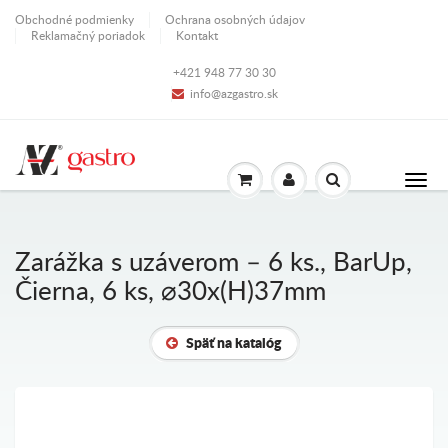
Obchodné podmienky
Ochrana osobných údajov
Reklamačný poriadok
Kontakt
+421 948 77 30 30
info@azgastro.sk
Zarážka s uzáverom – 6 ks., BarUp,
Čierna, 6 ks, ⌀30x(H)37mm
Späť na katalóg