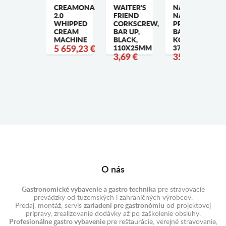
ARMANSKÉ
CREAMONA
WAITER'S
NÁDOBA
ITKO
2.0
FRIEND
NA
UŽELOVÉ,
WHIPPED
CORKSCREW,
PRÍSADY,
ARUP,
CREAM
BAR UP,
BARUP, 5
IERNA,
MACHINE
BLACK,
KONTENERY,
75X220MM
5 659,23 €
110X25MM
375X140X(H)9
,17 €
3,69 €
35,67 €
O nás
Gastronomické vybavenie a gastro technika
pre stravovacie
prevádzky od tuzemských i zahraničných výrobcov.
Predaj, montáž, servis
zariadení pre gastronómiu
od projektovej
prípravy, zrealizovanie dodávky až po zaškolenie obsluhy.
Profesionálne gastro vybavenie
pre reštaurácie, verejné stravovanie,