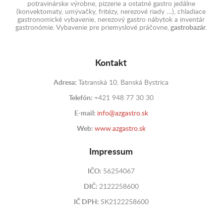
potravinárske výrobne, pizzerie a ostatné gastro jedálne
(konvektomaty, umývačky, fritézy, nerezové riady …), chladiace
gastronomické vybavenie, nerezový gastro nábytok a inventár
gastronómie. Vybavenie pre priemyslové práčovne,
gastrobazár
.
Kontakt
Adresa:
Tatranská 10, Banská Bystrica
Telefón:
+421 948 77 30 30
E-mail:
info@azgastro.sk
Web:
www.azgastro.sk
Impressum
IČO:
56254067
DIČ:
2122258600
IČ DPH:
SK2122258600