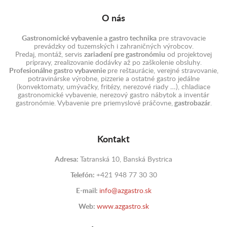
O nás
Gastronomické vybavenie a gastro technika
pre stravovacie
prevádzky od tuzemských i zahraničných výrobcov.
Predaj, montáž, servis
zariadení pre gastronómiu
od projektovej
prípravy, zrealizovanie dodávky až po zaškolenie obsluhy.
Profesionálne gastro vybavenie
pre reštaurácie, verejné stravovanie,
potravinárske výrobne, pizzerie a ostatné gastro jedálne
(konvektomaty, umývačky, fritézy, nerezové riady …), chladiace
gastronomické vybavenie, nerezový gastro nábytok a inventár
gastronómie. Vybavenie pre priemyslové práčovne,
gastrobazár
.
Kontakt
Adresa:
Tatranská 10, Banská Bystrica
Telefón:
+421 948 77 30 30
E-mail:
info@azgastro.sk
Web:
www.azgastro.sk