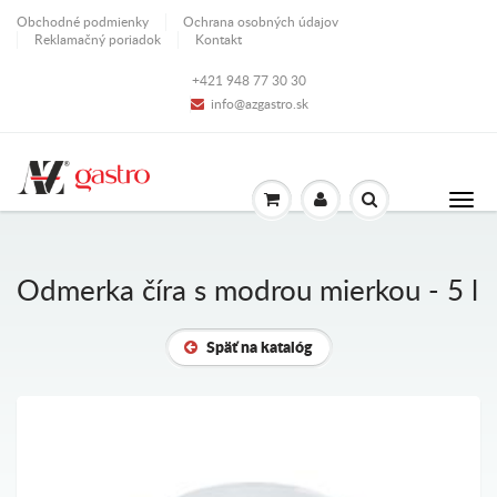
Obchodné podmienky
Ochrana osobných údajov
Reklamačný poriadok
Kontakt
+421 948 77 30 30
info@azgastro.sk
Odmerka číra s modrou mierkou - 5 l
Späť na katalóg