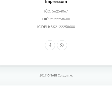
Impressum
IČO:
56254067
DIČ:
2122258600
IČ DPH:
SK2122258600
2017 ©
TABI Corp., s.r.o.