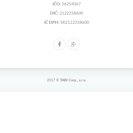
IČO:
56254067
DIČ:
2122258600
IČ DPH:
SK2122258600
2017 ©
TABI Corp., s.r.o.