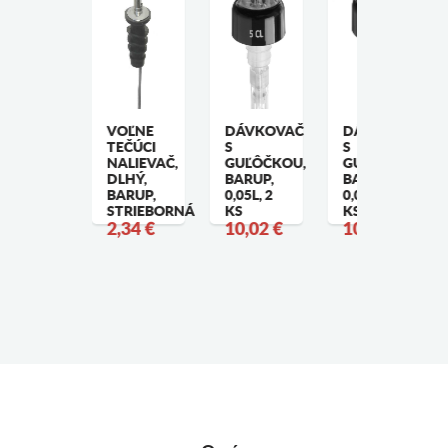
OĽNÉ
VOĽNE
DÁVKOVAČ
DÁVKOVAČ
RIETOKOVÉ
TEČÚCI
S
S
ALIEVANIE,
NALIEVAČ,
GUĽÔČKOU,
GUĽÔČKOU,
ARUP, 2
DLHÝ,
BARUP,
BARUP,
ODRÉ,
BARUP,
0,05L, 2
0,035L, 2
STRIEBORNÁ
KS
KS
ERVENÉ,
2,34 €
10,02 €
10,02 €
ELENÉ,
ERVENÁ,
 KS
,58 €