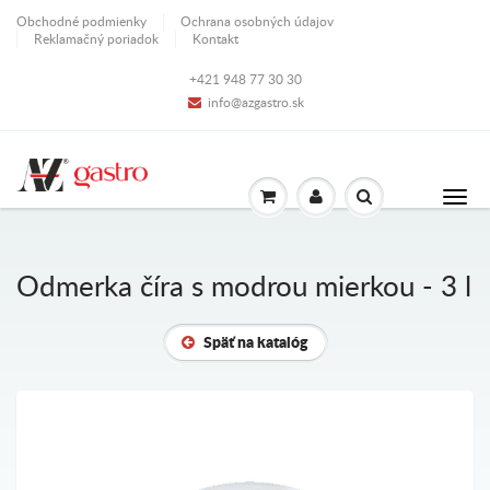
Obchodné podmienky
Ochrana osobných údajov
Reklamačný poriadok
Kontakt
+421 948 77 30 30
info@azgastro.sk
Odmerka číra s modrou mierkou - 3 l
Späť na katalóg