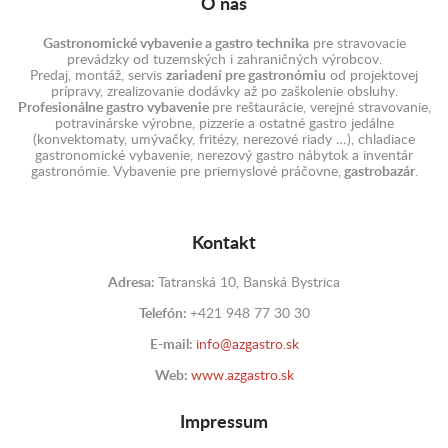
O nás
Gastronomické vybavenie a gastro technika
pre stravovacie
prevádzky od tuzemských i zahraničných výrobcov.
Predaj, montáž, servis
zariadení pre gastronómiu
od projektovej
prípravy, zrealizovanie dodávky až po zaškolenie obsluhy.
Profesionálne gastro vybavenie
pre reštaurácie, verejné stravovanie,
potravinárske výrobne, pizzerie a ostatné gastro jedálne
(konvektomaty, umývačky, fritézy, nerezové riady …), chladiace
gastronomické vybavenie, nerezový gastro nábytok a inventár
gastronómie. Vybavenie pre priemyslové práčovne,
gastrobazár
.
Kontakt
Adresa:
Tatranská 10, Banská Bystrica
Telefón:
+421 948 77 30 30
E-mail:
info@azgastro.sk
Web:
www.azgastro.sk
Impressum