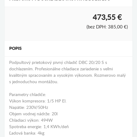
473,55 €
(bez DPH: 385,00 €)
POPIS
Podpultový prietokový pivný chladič DBC 20/20 S s
dochlazením. Profesionálne chladiace zariadenie s veľmi
kvalitným spracovaním a vysokým výkonom. Rozmerovo malý
s jednoduchou montážou.
Parametry chladiče:
Výkon kompresora: 1/5 HP El.
Napätie: 230V/50Hz
Objem vodnej nádrže: 20l
Chladiaci výkon: 494W
Spotreba energie: 1,4 KWh/deň
Ľadová banka: 4kg