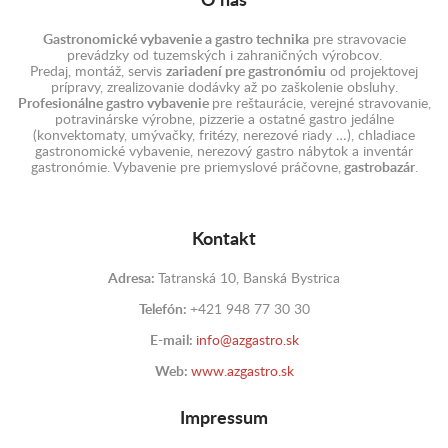
O nás
Gastronomické vybavenie a gastro technika
pre stravovacie
prevádzky od tuzemských i zahraničných výrobcov.
Predaj, montáž, servis
zariadení pre gastronómiu
od projektovej
prípravy, zrealizovanie dodávky až po zaškolenie obsluhy.
Profesionálne gastro vybavenie
pre reštaurácie, verejné stravovanie,
potravinárske výrobne, pizzerie a ostatné gastro jedálne
(konvektomaty, umývačky, fritézy, nerezové riady …), chladiace
gastronomické vybavenie, nerezový gastro nábytok a inventár
gastronómie. Vybavenie pre priemyslové práčovne,
gastrobazár
.
Kontakt
Adresa:
Tatranská 10, Banská Bystrica
Telefón:
+421 948 77 30 30
E-mail:
info@azgastro.sk
Web:
www.azgastro.sk
Impressum