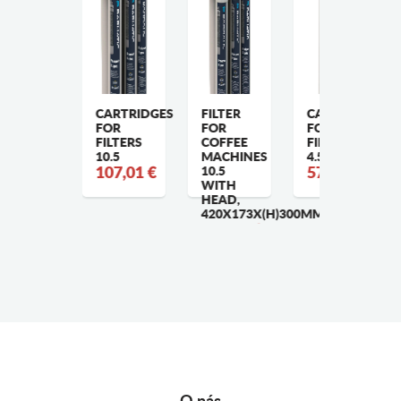
ARTRIDGE
CARTRIDGES
FILTER
CARTRIDGES
OR
FOR
FOR
FOR
ILTERS
FILTERS
COFFEE
FILTERS
.0
10.5
MACHINES
4.5
5,83 €
107,01 €
10.5
57,81 €
WITH
HEAD,
420X173X(H)300MM
246,00 €