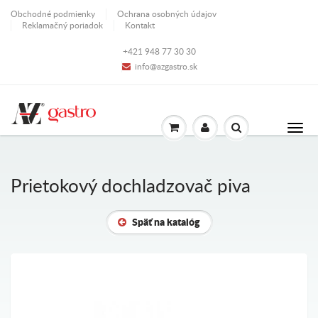
Obchodné podmienky
Ochrana osobných údajov
Reklamačný poriadok
Kontakt
+421 948 77 30 30
info@azgastro.sk
Prietokový dochladzovač piva
Späť na katalóg