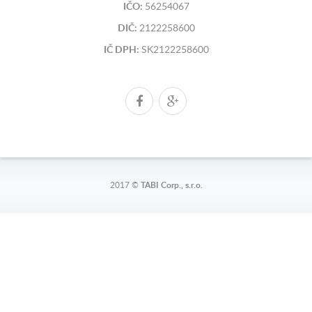
IČO:
56254067
DIČ:
2122258600
IČ DPH:
SK2122258600
2017 ©
TABI Corp., s.r.o.