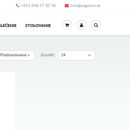
+421 948 77 30 30
info@azgastro.sk
LEČENIE
STOLOVANIE
Prednastavené
Zoradiť:
24